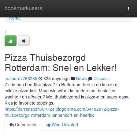
Home
bookmarkusers
Togg
navi
Home
1
Pizza Thuisbezorgd
Rotterdam: Snel en Lekker!
majaurdv766235
323 days ago
News
Discuss
Zin in een heerlijke pizza? In Rotterdam heb je de keuze uit
talloze pizzaria’s. Maar wie wil al dat gedoe met bestellen,
wachten en afhalen? Met thuisbezorgd is pizza-eten super easy.
Kies je favoriete toppings,
https://darrenzbzh084724.blogolenta.com/34482872/pizza-
thuisbezorgd-rotterdam-binnenkort-en-heerlijk
Comments
Who Upvoted