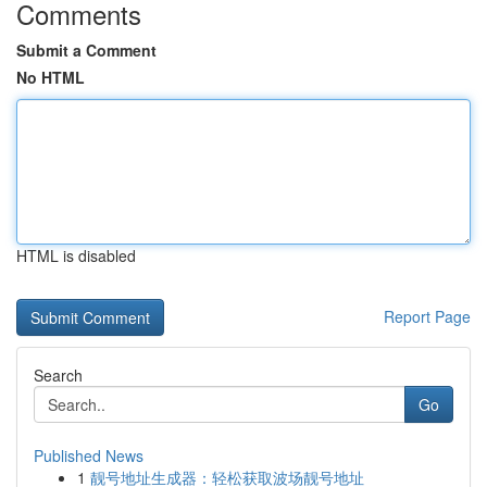
Comments
Submit a Comment
No HTML
HTML is disabled
Report Page
Search
Go
Published News
1
靓号地址生成器：轻松获取波场靓号地址