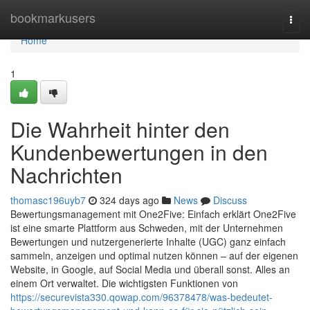
Home
bookmarkusers
Togg
navi
Home
1
Die Wahrheit hinter den
Kundenbewertungen in den
Nachrichten
thomasc196uyb7
324 days ago
News
Discuss
Bewertungsmanagement mit One2Five: Einfach erklärt One2Five
ist eine smarte Plattform aus Schweden, mit der Unternehmen
Bewertungen und nutzergenerierte Inhalte (UGC) ganz einfach
sammeln, anzeigen und optimal nutzen können – auf der eigenen
Website, in Google, auf Social Media und überall sonst. Alles an
einem Ort verwaltet. Die wichtigsten Funktionen von
https://securevista330.qowap.com/96378478/was-bedeutet-