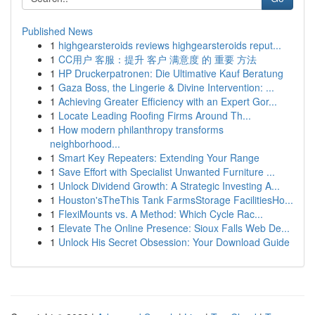
Published News
1
highgearsteroids reviews highgearsteroids reput...
1
CC用户 客服：提升 客户 满意度 的 重要 方法
1
HP Druckerpatronen: Die Ultimative Kauf Beratung
1
Gaza Boss, the Lingerie & Divine Intervention: ...
1
Achieving Greater Efficiency with an Expert Gor...
1
Locate Leading Roofing Firms Around Th...
1
How modern philanthropy transforms
neighborhood...
1
Smart Key Repeaters: Extending Your Range
1
Save Effort with Specialist Unwanted Furniture ...
1
Unlock Dividend Growth: A Strategic Investing A...
1
Houston'sTheThis Tank FarmsStorage FacilitiesHo...
1
FlexiMounts vs. A Method: Which Cycle Rac...
1
Elevate The Online Presence: Sioux Falls Web De...
1
Unlock His Secret Obsession: Your Download Guide