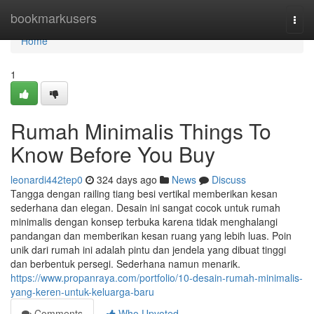
Home
bookmarkusers
Togg
navi
Home
1
Rumah Minimalis Things To
Know Before You Buy
leonardi442tep0
324 days ago
News
Discuss
Tangga dengan railing tiang besi vertikal memberikan kesan
sederhana dan elegan. Desain ini sangat cocok untuk rumah
minimalis dengan konsep terbuka karena tidak menghalangi
pandangan dan memberikan kesan ruang yang lebih luas. Poin
unik dari rumah ini adalah pintu dan jendela yang dibuat tinggi
dan berbentuk persegi. Sederhana namun menarik.
https://www.propanraya.com/portfolio/10-desain-rumah-minimalis-
yang-keren-untuk-keluarga-baru
Comments
Who Upvoted