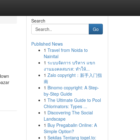
Search
Go
Published News
1
Travel from Noida to
Nainital
1
ระบบจัดการ บริหาร แขก
งานมงคลสมรส: ทำให้...
1
Zalo copyright：新手入门指
kdown
南
bazar
1
Binomo copyright: A Step-
by-Step Guide
1
The Ultimate Guide to Pool
Chlorinators: Types ...
1
Discovering The Social
Landscape
1
Buy Pregabalin Online: A
Simple Option?
1
Sekilas Tentang togel.to: