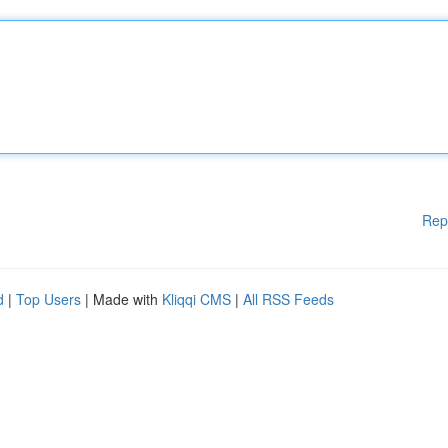
Rep
d
|
Top Users
| Made with
Kliqqi CMS
|
All RSS Feeds