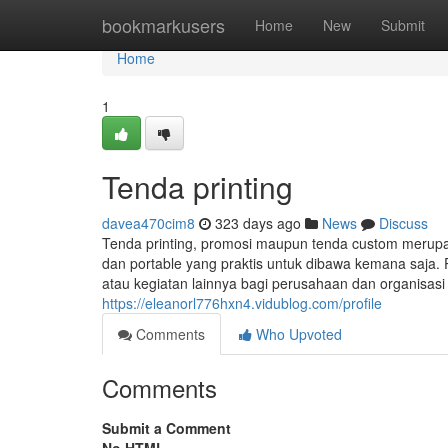
Home
bookmarkusers
Home
New
Submit
Home
1
Tenda printing
davea470cim8
323 days ago
News
Discuss
Tenda printing, promosi maupun tenda custom merup
dan portable yang praktis untuk dibawa kemana saja. 
atau kegiatan lainnya bagi perusahaan dan organisas
https://eleanorl776hxn4.vidublog.com/profile
Comments
Who Upvoted
Comments
Submit a Comment