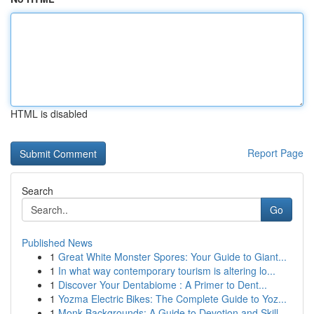
HTML is disabled
Report Page
Search
Go
Published News
1
Great White Monster Spores: Your Guide to Giant...
1
In what way contemporary tourism is altering lo...
1
Discover Your Dentabiome : A Primer to Dent...
1
Yozma Electric Bikes: The Complete Guide to Yoz...
1
Monk Backgrounds: A Guide to Devotion and Skill