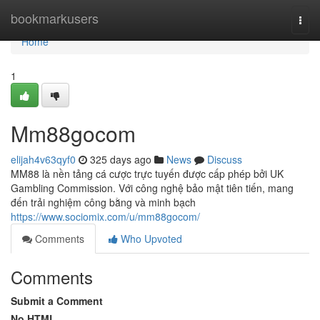
Home
bookmarkusers
Togg
navi
Home
1
Mm88gocom
elijah4v63qyf0
325 days ago
News
Discuss
MM88 là nền tảng cá cược trực tuyến được cấp phép bởi UK
Gambling Commission. Với công nghệ bảo mật tiên tiến, mang
đến trải nghiệm công bằng và minh bạch
https://www.sociomix.com/u/mm88gocom/
Comments
Who Upvoted
Comments
Submit a Comment
No HTML