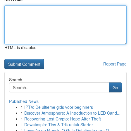
HTML is disabled
Report Page
Search
Go
Published News
1
IPTV: De ultieme gids voor beginners
1
Discover Atmosphere: A Introduction to LED Cand...
1
Recovering Lost Crypto: Hope After Theft
1
Dewataspin: Tips & Trik untuk Starter
1
Locação de Munck: O Guia Detalhado para O...