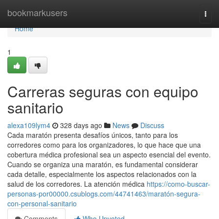
Home
bookmarkusers
Togg
navi
Home
1
Carreras seguras con equipo
sanitario
alexa109lym4
328 days ago
News
Discuss
Cada maratón presenta desafíos únicos, tanto para los
corredores como para los organizadores, lo que hace que una
cobertura médica profesional sea un aspecto esencial del evento.
Cuando se organiza una maratón, es fundamental considerar
cada detalle, especialmente los aspectos relacionados con la
salud de los corredores. La atención médica
https://como-buscar-
personas-por00000.csublogs.com/44741463/maratón-segura-
con-personal-sanitario
Comments
Who Upvoted