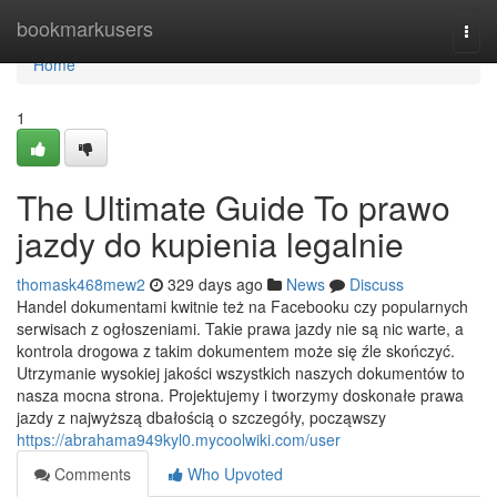
Home
bookmarkusers
Togg
navi
Home
1
The Ultimate Guide To prawo
jazdy do kupienia legalnie
thomask468mew2
329 days ago
News
Discuss
Handel dokumentami kwitnie też na Facebooku czy popularnych
serwisach z ogłoszeniami. Takie prawa jazdy nie są nic warte, a
kontrola drogowa z takim dokumentem może się źle skończyć.
Utrzymanie wysokiej jakości wszystkich naszych dokumentów to
nasza mocna strona. Projektujemy i tworzymy doskonałe prawa
jazdy z najwyższą dbałością o szczegóły, począwszy
https://abrahama949kyl0.mycoolwiki.com/user
Comments
Who Upvoted