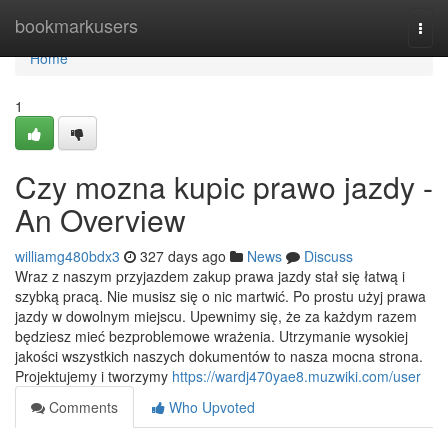
Home
bookmarkusers
Togg
navi
Home
1
Czy mozna kupic prawo jazdy -
An Overview
williamg480bdx3
327 days ago
News
Discuss
Wraz z naszym przyjazdem zakup prawa jazdy stał się łatwą i
szybką pracą. Nie musisz się o nic martwić. Po prostu użyj prawa
jazdy w dowolnym miejscu. Upewnimy się, że za każdym razem
będziesz mieć bezproblemowe wrażenia. Utrzymanie wysokiej
jakości wszystkich naszych dokumentów to nasza mocna strona.
Projektujemy i tworzymy
https://wardj470yae8.muzwiki.com/user
Comments
Who Upvoted