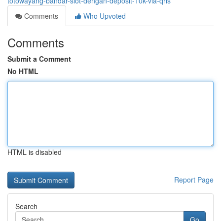
totowayang-bandar-slot-dengan-deposit-10k-via-qris
Comments
Who Upvoted
Comments
Submit a Comment
No HTML
HTML is disabled
Report Page
Search
Go