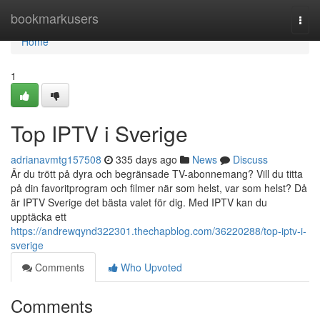
Home
bookmarkusers
Togg
navi
Home
1
Top IPTV i Sverige
adrianavmtg157508
335 days ago
News
Discuss
Är du trött på dyra och begränsade TV-abonnemang? Vill du titta
på din favoritprogram och filmer när som helst, var som helst? Då
är IPTV Sverige det bästa valet för dig. Med IPTV kan du
upptäcka ett
https://andrewqynd322301.thechapblog.com/36220288/top-iptv-i-
sverige
Comments
Who Upvoted
Comments