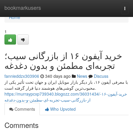
Home
bookmarkusers
Togg
navi
Home
1
خرید آیفون ۱۶ از بازرگانی سیب؛
تجربه‌ای مطمئن و بدون دغدغه
fannieddzx303906
340 days ago
News
Discuss
با معرفی آیفون ۱۶، بار دیگر بازار موبایل ایران و جهان تحت تأثیر یکی از
محبوب‌ترین گوشی‌های هوشمند دنیا قرار گرفته است.
https://murraypcxp739340.blogozz.com/36031434/خرید-آیفون-۱۶-
از-بازرگانی-سیب-تجربه-ای-مطمئن-و-بدون-دغدغه
Comments
Who Upvoted
Comments