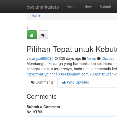
Home
bookmarkusers
Home
New
Submit
Home
1
Pilihan Tepat untuk Kebu
violanjxo695010
338 days ago
News
Discuss
Membangun keluarga yang harmonis dan sejahtera me
sebagai institusi terpercaya, hadir untuk memenuhi k
https://barryolnn410064.bloginwi.com/70623185/bank-
Comments
Who Upvoted
Comments
Submit a Comment
No HTML