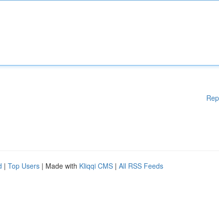
Rep
d
|
Top Users
| Made with
Kliqqi CMS
|
All RSS Feeds