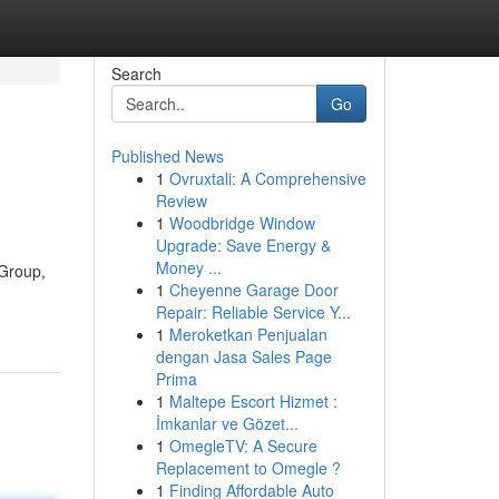
Search
Go
Published News
1
Ovruxtali: A Comprehensive
Review
1
Woodbridge Window
Upgrade: Save Energy &
Money ...
Group,
1
Cheyenne Garage Door
Repair: Reliable Service Y...
1
Meroketkan Penjualan
dengan Jasa Sales Page
Prima
1
Maltepe Escort Hizmet :
İmkanlar ve Gözet...
1
OmegleTV: A Secure
Replacement to Omegle ?
1
Finding Affordable Auto