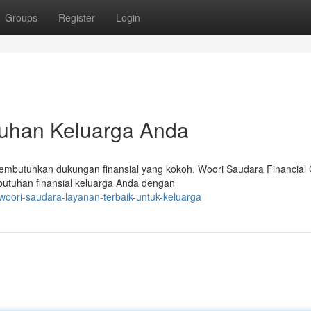
Groups
Register
Login
tuhan Keluarga Anda
mbutuhkan dukungan finansial yang kokoh. Woori Saudara Financial 
ebutuhan finansial keluarga Anda dengan
woori-saudara-layanan-terbaik-untuk-keluarga