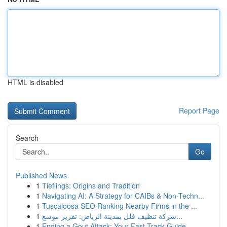
HTML is disabled
Report Page
Search
Go
Published News
1
Tieflings: Origins and Tradition
1
Navigating AI: A Strategy for CAIBs & Non-Techn...
1
Tuscaloosa SEO Ranking Nearby Firms in the ...
1
شركة تنظيف فلل بمدينة الرياض: تقرير موسع...
1
Ending a Gout Attack: Your Fast-Track Guide