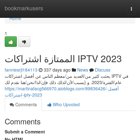
Home
bookmarkusers
Togg
navi
Home
1
الممتازة اشتراكات IPTV 2023
fanniesrjl184113
337 days ago
News
Discuss
بحثت كثير من/العديد من/معظم الناس عن أفضل اشتراكات IPTV في
عام/الفترة/2023. و {بسبب/لأن/لذلك ذلك فإن/لذا/نحن/هنا نقدم لك
https://martinafacg566970.aioblogs.com/89836426/أفضل-
اشتراكات-iptv-2023
Comments
Who Upvoted
Comments
Submit a Comment
No HTML