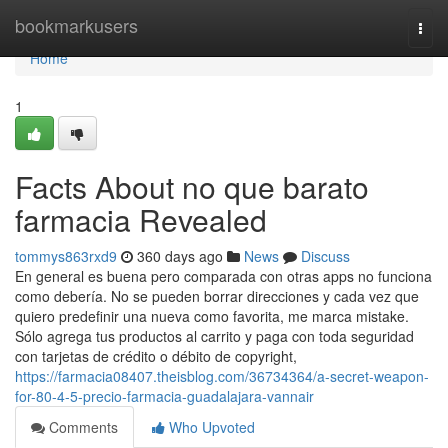
Home
bookmarkusers
Togg
navi
Home
1
Facts About no que barato
farmacia Revealed
tommys863rxd9
360 days ago
News
Discuss
En general es buena pero comparada con otras apps no funciona
como debería. No se pueden borrar direcciones y cada vez que
quiero predefinir una nueva como favorita, me marca mistake.
Sólo agrega tus productos al carrito y paga con toda seguridad
con tarjetas de crédito o débito de copyright,
https://farmacia08407.theisblog.com/36734364/a-secret-weapon-
for-80-4-5-precio-farmacia-guadalajara-vannair
Comments
Who Upvoted