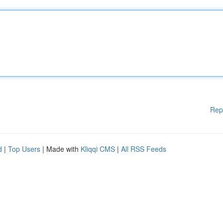
Rep
d
|
Top Users
| Made with
Kliqqi CMS
|
All RSS Feeds