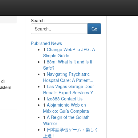
Search
Go
Published News
1
Change WebP to JPG: A
Simple Guide
1
88m: What is it and is it
Safe?
1
Navigating Psychiatric
Hospital Care: A Patient...
 di
1
Las Vegas Garage Door
sistem
Repair: Expert Services Y...
1
ize888 Contact Us
1
Alojamiento Web en
México: Guía Completa
1
A Reign of the Goliath
Warrior
1
日本語学習ゲーム：楽しく
上達！