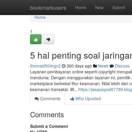
Home
bookmarkusers
Home
New
Submit
Home
1
5 hal penting soal jarin
thomasf504rgn2
360 days ago
News
Discuss
Layanan pembayaran online seperti copyright merupaka
mendunia. Dengan menggunakan layanan ini, pemilik 
marketplace berbekal fitur keamanan. Nilai lebih dari
keamanan transaksi. W...
https://jasapaypal57789.blog
Comments
Who Upvoted
Comments
Submit a Comment