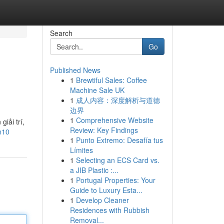
Search
Go
Published News
1
Brewtiful Sales: Coffee
Machine Sale UK
1
成人内容：深度解析与道德
边界
1
Comprehensive Website
iải trí,
Review: Key Findings
n10
1
Punto Extremo: Desafía tus
Límites
1
Selecting an ECS Card vs.
a JIB Plastic :...
1
Portugal Properties: Your
Guide to Luxury Esta...
1
Develop Cleaner
Residences with Rubbish
Removal...