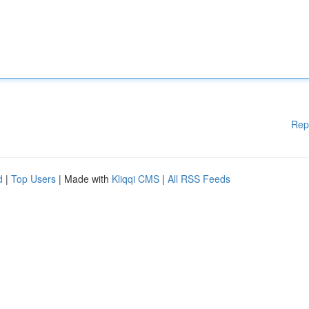
Rep
d
|
Top Users
| Made with
Kliqqi CMS
|
All RSS Feeds