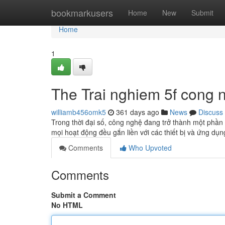
Home
bookmarkusers
Home
New
Submit
Home
1
The Trai nghiem 5f cong 
williamb456omk5
361 days ago
News
Discuss
Trong thời đại số, công nghệ đang trở thành một phần k
mọi hoạt động đều gắn liền với các thiết bị và ứng dụ
Comments
Who Upvoted
Comments
Submit a Comment
No HTML