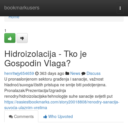
Home
bookmarkusers
Togg
navi
Home
1
Hidroizolacija - Tko je
Gospodin Vlaga?
henritwjy654659
363 days ago
News
Discuss
U pronaslonjenom sektoru građenja i sanacije, važnost
hladnoć/suvoga/čistih pristupa ne smije biti podcijenjena.
Pronalazak/Prezentacija/Izgradnja
renodry/hidroizolacijske/tehnologije suhe sanacije svijetli put
https://easiestbookmarks.com/story20018808/renodry-sanacija-
suvoća-ulaznim-vrelima
Comments
Who Upvoted