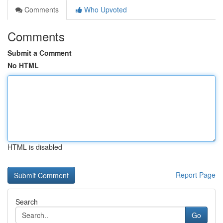
Comments
Who Upvoted
Comments
Submit a Comment
No HTML
HTML is disabled
Report Page
Search
Go