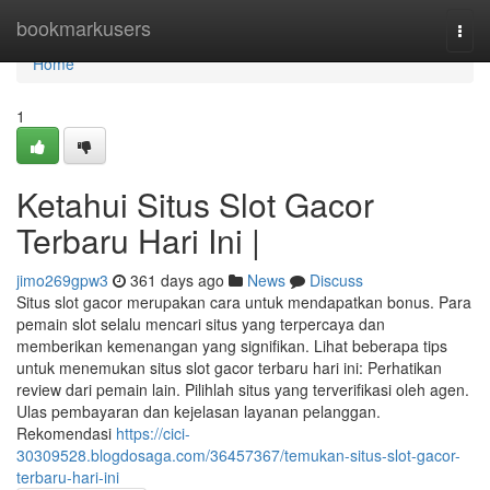
Home
bookmarkusers
Togg
navi
Home
1
Ketahui Situs Slot Gacor
Terbaru Hari Ini |
jimo269gpw3
361 days ago
News
Discuss
Situs slot gacor merupakan cara untuk mendapatkan bonus. Para
pemain slot selalu mencari situs yang terpercaya dan
memberikan kemenangan yang signifikan. Lihat beberapa tips
untuk menemukan situs slot gacor terbaru hari ini: Perhatikan
review dari pemain lain. Pilihlah situs yang terverifikasi oleh agen.
Ulas pembayaran dan kejelasan layanan pelanggan.
Rekomendasi
https://cici-
30309528.blogdosaga.com/36457367/temukan-situs-slot-gacor-
terbaru-hari-ini