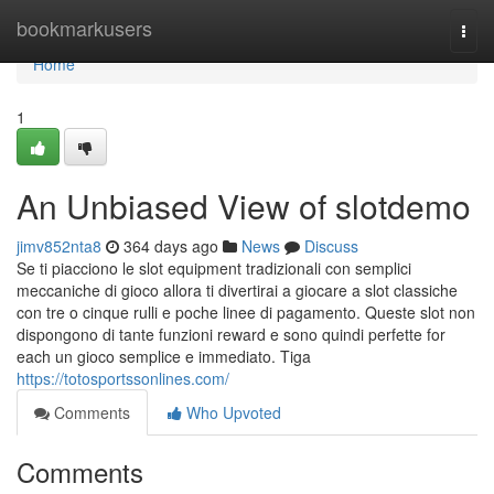
Home
bookmarkusers
Togg
navi
Home
1
An Unbiased View of slotdemo
jimv852nta8
364 days ago
News
Discuss
Se ti piacciono le slot equipment tradizionali con semplici
meccaniche di gioco allora ti divertirai a giocare a slot classiche
con tre o cinque rulli e poche linee di pagamento. Queste slot non
dispongono di tante funzioni reward e sono quindi perfette for
each un gioco semplice e immediato. Tiga
https://totosportssonlines.com/
Comments
Who Upvoted
Comments