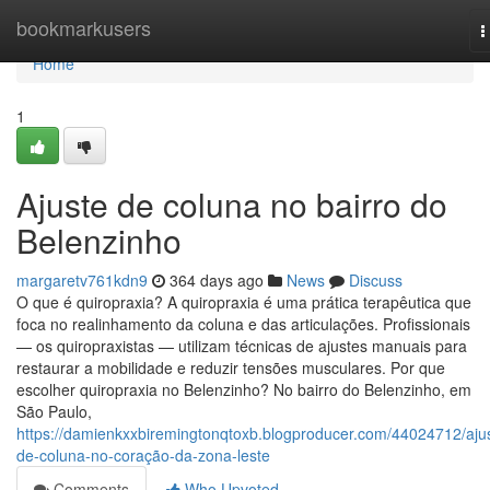
Home
bookmarkusers
T
n
Home
1
Ajuste de coluna no bairro do
Belenzinho
margaretv761kdn9
364 days ago
News
Discuss
O que é quiropraxia? A quiropraxia é uma prática terapêutica que
foca no realinhamento da coluna e das articulações. Profissionais
— os quiropraxistas — utilizam técnicas de ajustes manuais para
restaurar a mobilidade e reduzir tensões musculares. Por que
escolher quiropraxia no Belenzinho? No bairro do Belenzinho, em
São Paulo,
https://damienkxxbiremingtonqtoxb.blogproducer.com/44024712/aju
de-coluna-no-coração-da-zona-leste
Comments
Who Upvoted