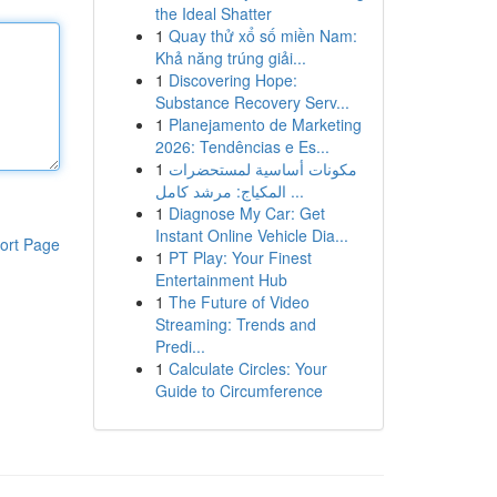
the Ideal Shatter
1
Quay thử xổ số miền Nam:
Khả năng trúng giải...
1
Discovering Hope:
Substance Recovery Serv...
1
Planejamento de Marketing
2026: Tendências e Es...
1
مكونات أساسية لمستحضرات
المكياج: مرشد كامل ...
1
Diagnose My Car: Get
Instant Online Vehicle Dia...
ort Page
1
PT Play: Your Finest
Entertainment Hub
1
The Future of Video
Streaming: Trends and
Predi...
1
Calculate Circles: Your
Guide to Circumference