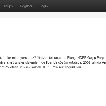
Groups
Register
Login
çi çözümler mi arıyorsunuz? Yildizpolietilen.com, Flanş, HDPE Geçiş Parçal
yel sıvı transfer sistemlerinde lider bir çözüm ortağıdır. 2008 yılında A
dız Polietilen, yüksek kaliteli HDPE (Yüksek Yoğunluklu