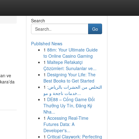
Search
Go
Published News
1
88m: Your Ultimate Guide
to Online Casino Gaming
1
Maltepe Refakatçi
Çözümleri: Sunulanlar ve...
1
Designing Your Life: The
arı ve
Best Books to Get Started
nkara’da
1
التخلص من الحشرات بالرياض:
خدمات ناجحة و مو...
1
DE88 – Cổng Game Đổi
Thưởng Uy Tín, Đăng Ký
Nha...
1
Accessing Real-Time
Futures Data: A
Developer's...
1
Critical Claywork: Perfecting