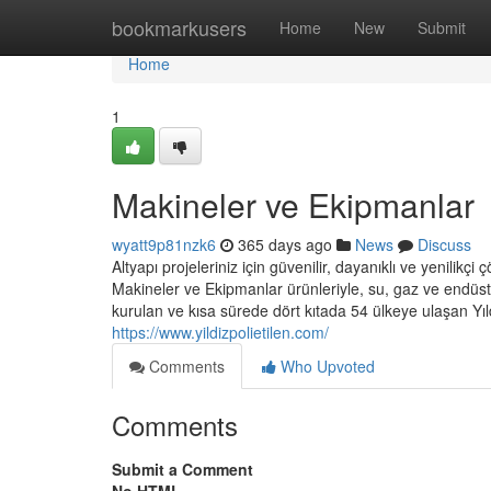
Home
bookmarkusers
Home
New
Submit
Home
1
Makineler ve Ekipmanlar
wyatt9p81nzk6
365 days ago
News
Discuss
Altyapı projeleriniz için güvenilir, dayanıklı ve yenilik
Makineler ve Ekipmanlar ürünleriyle, su, gaz ve endüstri
kurulan ve kısa sürede dört kıtada 54 ülkeye ulaşan Yıl
https://www.yildizpolietilen.com/
Comments
Who Upvoted
Comments
Submit a Comment