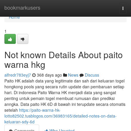
Home
bookmarkusers
Togg
navi
Home
1
Not known Details About paito
warna hkg
alfredr783eyj7
368 days ago
News
Discuss
Paito HK adalah data yang legitimate dan sah dari keluaran togel
hongkong pools yang secara rutin update dan pembaruan setiap
hari. Di indonesia Paito Warna HK menjadi data yang sangat
penting untuk pemain togel membuat rumusan dan prediksi
anngka. Data paito HK 6D di bawah ini terupdate secara otomatis
setelah
https://paito-warna-hk-
lotto82502.tusblogos.com/36983165/detailed-notes-on-data-
keluaran-sdy-6d
Comments
Who Upvoted