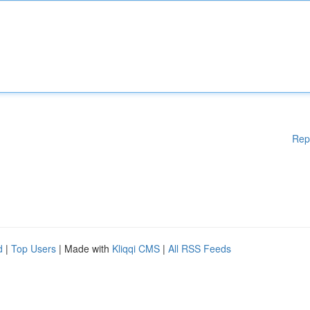
Rep
d
|
Top Users
| Made with
Kliqqi CMS
|
All RSS Feeds