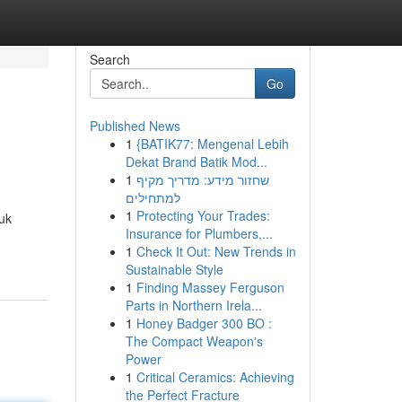
Search
Go
Published News
1
{BATIK77: Mengenal Lebih
Dekat Brand Batik Mod...
1
שחזור מידע: מדריך מקיף
למתחילים
1
Protecting Your Trades:
uk
Insurance for Plumbers,...
1
Check It Out: New Trends in
Sustainable Style
1
Finding Massey Ferguson
Parts in Northern Irela...
1
Honey Badger 300 BO :
The Compact Weapon's
Power
1
Critical Ceramics: Achieving
the Perfect Fracture