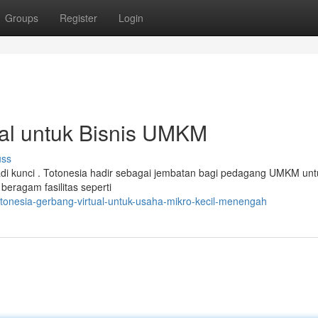
Groups
Register
Login
ual untuk Bisnis UMKM
uss
njadi kunci . Totonesia hadir sebagai jembatan bagi pedagang UMKM unt
beragam fasilitas seperti
otonesia-gerbang-virtual-untuk-usaha-mikro-kecil-menengah