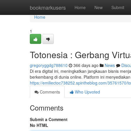
Home
bookmarkusers
Home
New
Submit
Home
1
Totonesia : Gerbang Virt
gregoryggdg788610
366 days ago
News
Disc
Di era digital ini, meningkatkan jangkauan bisnis me
berkembang di dunia online. Platform ini menyediakan 
https://emiliectoc738252.spintheblog.com/35761570/t
Comments
Who Upvoted
Comments
Submit a Comment
No HTML