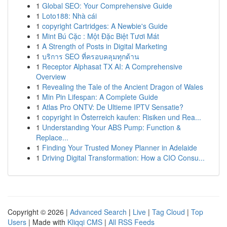
1
Global SEO: Your Comprehensive Guide
1
Loto188: Nhà cái
1
copyright Cartridges: A Newbie's Guide
1
Mint Bú Cặc : Một Đặc Biệt Tươi Mát
1
A Strength of Posts in Digital Marketing
1
บริการ SEO ที่ครอบคลุมทุกด้าน
1
Receptor Alphasat TX AI: A Comprehensive
Overview
1
Revealing the Tale of the Ancient Dragon of Wales
1
Min Pin Lifespan: A Complete Guide
1
Atlas Pro ONTV: De Ultieme IPTV Sensatie?
1
copyright in Österreich kaufen: Risiken und Rea...
1
Understanding Your ABS Pump: Function &
Replace...
1
Finding Your Trusted Money Planner in Adelaide
1
Driving Digital Transformation: How a CIO Consu...
Copyright © 2026 |
Advanced Search
|
Live
|
Tag Cloud
|
Top
Users
| Made with
Kliqqi CMS
|
All RSS Feeds