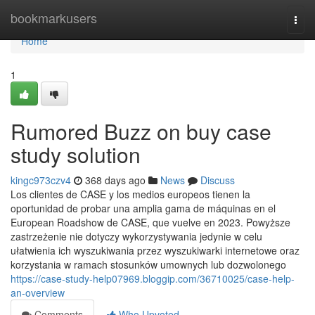
Home
bookmarkusers
Togg
navi
Home
1
Rumored Buzz on buy case
study solution
kingc973czv4
368 days ago
News
Discuss
Los clientes de CASE y los medios europeos tienen la
oportunidad de probar una amplia gama de máquinas en el
European Roadshow de CASE, que vuelve en 2023. Powyższe
zastrzeżenie nie dotyczy wykorzystywania jedynie w celu
ułatwienia ich wyszukiwania przez wyszukiwarki internetowe oraz
korzystania w ramach stosunków umownych lub dozwolonego
https://case-study-help07969.bloggip.com/36710025/case-help-
an-overview
Comments
Who Upvoted