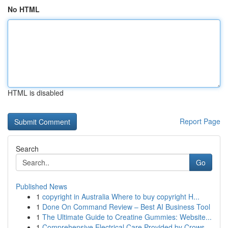
No HTML
HTML is disabled
Report Page
Search
Go
Published News
1
copyright in Australia Where to buy copyright H...
1
Done On Command Review – Best AI Business Tool
1
The Ultimate Guide to Creatine Gummies: Website...
1
Comprehensive Electrical Care Provided by Crows...