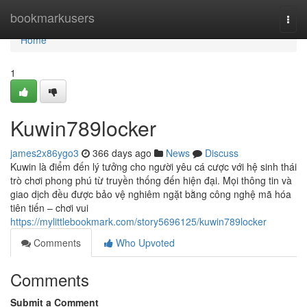
Home
bookmarkusers
Togg
navi
Home
1
Kuwin789locker
james2x86ygo3
366 days ago
News
Discuss
Kuwin là điểm đến lý tưởng cho người yêu cá cược với hệ sinh thái
trò chơi phong phú từ truyền thống đến hiện đại. Mọi thông tin và
giao dịch đều được bảo vệ nghiêm ngặt bằng công nghệ mã hóa
tiên tiến – chơi vui
https://mylittlebookmark.com/story5696125/kuwin789locker
Comments
Who Upvoted
Comments
Submit a Comment