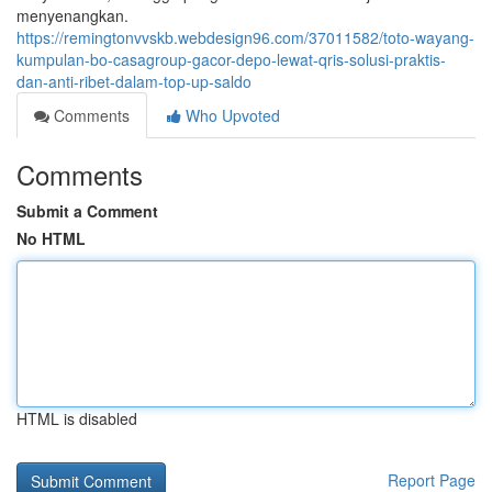
menyenangkan.
https://remingtonvvskb.webdesign96.com/37011582/toto-wayang-
kumpulan-bo-casagroup-gacor-depo-lewat-qris-solusi-praktis-
dan-anti-ribet-dalam-top-up-saldo
Comments
Who Upvoted
Comments
Submit a Comment
No HTML
HTML is disabled
Report Page