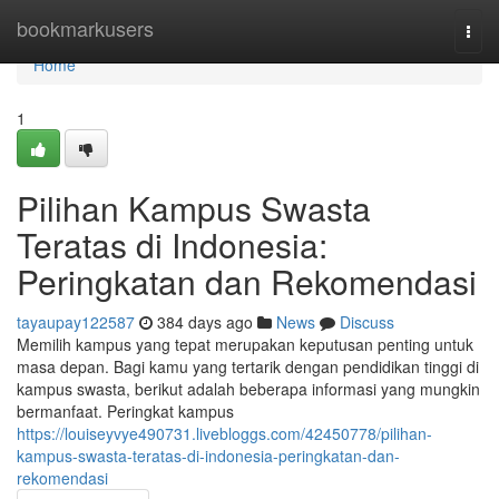
Home
bookmarkusers
Togg
navi
Home
1
Pilihan Kampus Swasta
Teratas di Indonesia:
Peringkatan dan Rekomendasi
tayaupay122587
384 days ago
News
Discuss
Memilih kampus yang tepat merupakan keputusan penting untuk
masa depan. Bagi kamu yang tertarik dengan pendidikan tinggi di
kampus swasta, berikut adalah beberapa informasi yang mungkin
bermanfaat. Peringkat kampus
https://louiseyvye490731.livebloggs.com/42450778/pilihan-
kampus-swasta-teratas-di-indonesia-peringkatan-dan-
rekomendasi