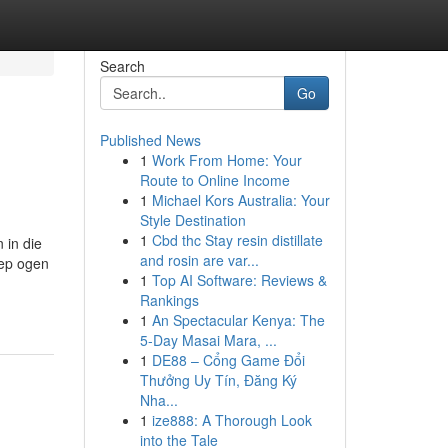
Search
Go
Published News
1
Work From Home: Your
Route to Online Income
1
Michael Kors Australia: Your
Style Destination
1
Cbd thc Stay resin distillate
 in die
and rosin are var...
oep ogen
1
Top AI Software: Reviews &
Rankings
1
An Spectacular Kenya: The
5-Day Masai Mara, ...
1
DE88 – Cổng Game Đổi
Thưởng Uy Tín, Đăng Ký
Nha...
1
ize888: A Thorough Look
into the Tale