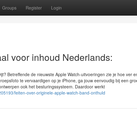
Groups
Register
Login
al voor inhoud Nederlands:
t? Betreffende de nieuwste Apple Watch-uitvoeringen zie je hoe ver en
roeps­foto te vervaardigen op je iPhone, ga jouw eenvoudig bij een gr
ontwerpen ook het besturings­systeem. Daardoor werkt
05193/feiten-over-originele-apple-watch-band-onthuld