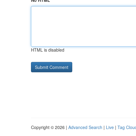
No HTML
HTML is disabled
Copyright © 2026 |
Advanced Search
|
Live
|
Tag Clou