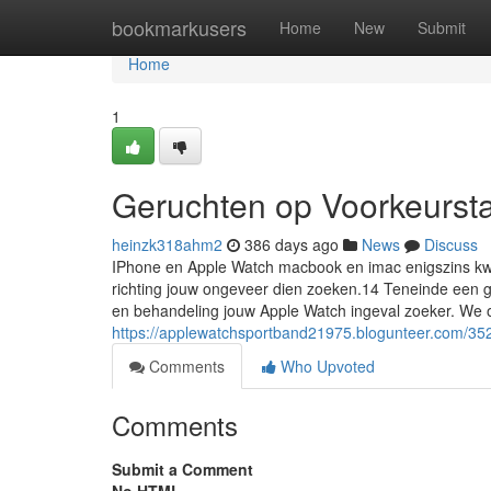
Home
bookmarkusers
Home
New
Submit
Home
1
Geruchten op Voorkeursta
heinzk318ahm2
386 days ago
News
Discuss
IPhone en Apple Watch macbook en imac enigszins kwij
richting jouw ongeveer dien zoeken.14 Teneinde een g
en behandeling jouw Apple Watch ingeval zoeker. We 
https://applewatchsportband21975.blogunteer.com/352
Comments
Who Upvoted
Comments
Submit a Comment