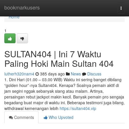
Home
bookmarkusers
Togg
navi
Home
1
SULTAN404 | Ini 7 Waktu
Paling Hoki Main Sultan 404
lutherh320nam4
385 days ago
News
Discuss
1. Dini Hari (01.00 – 03.00 WIB) Waktu ini sering banget dibilang
“golden hour”-nya Sultan404. Kenapa? Soalnya pemain aktif di
jam segini nggak sebanyak siang atau malam. Artinya,
persaingan rebut jackpot makin kecil. Banyak pemain pro sengaja
begadang buat major di waktu ini. Beberapa testimoni juga bilang,
withdrawal kemenangan lebih
https://sultan404.vip
Comments
Who Upvoted