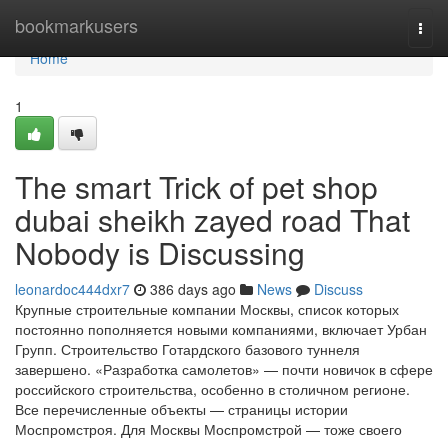
Home
bookmarkusers
Togg
navi
Home
1
The smart Trick of pet shop
dubai sheikh zayed road That
Nobody is Discussing
leonardoc444dxr7
386 days ago
News
Discuss
Крупные строительные компании Москвы, список которых
постоянно пополняется новыми компаниями, включает Урбан
Групп. Строительство Готардского базового туннеля
завершено. «Разработка самолетов» — почти новичок в сфере
российского строительства, особенно в столичном регионе.
Все перечисленные объекты — страницы истории
Моспромстроя. Для Москвы Моспромстрой — тоже своего