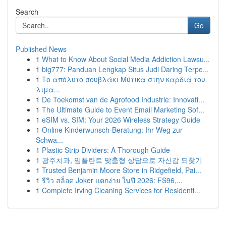
Search
Go
Published News
1
What to Know About Social Media Addiction Lawsu...
1
big777: Panduan Lengkap Situs Judi Daring Terpe...
1
Το απόλυτο σουβλάκι Μύτικα στην καρδιά του
λιμα...
1
De Toekomst van de Agrofood Industrie: Innovati...
1
The Ultimate Guide to Event Email Marketing Sof...
1
eSIM vs. SIM: Your 2026 Wireless Strategy Guide
1
Online Kinderwunsch-Beratung: Ihr Weg zur
Schwa...
1
Plastic Strip Dividers: A Thorough Guide
1
광주치과, 임플란트 맞춤형 상담으로 자신감 되찾기
1
Trusted Benjamin Moore Store in Ridgefield, Pai...
1
รีวิว สล็อต Joker แตกง่าย ในปี 2026: FS96,...
1
Complete Irving Cleaning Services for Residenti...