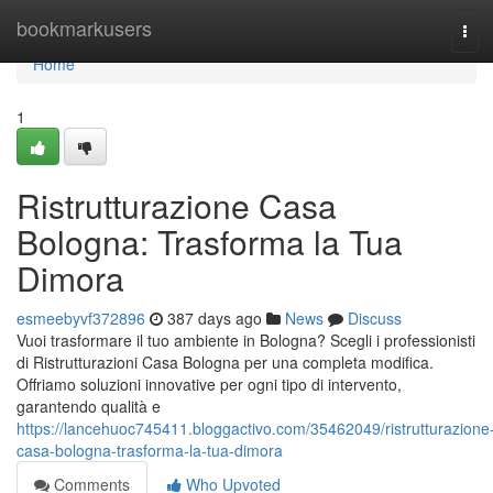
Home
bookmarkusers
Tog
navi
Home
1
Ristrutturazione Casa
Bologna: Trasforma la Tua
Dimora
esmeebyvf372896
387 days ago
News
Discuss
Vuoi trasformare il tuo ambiente in Bologna? Scegli i professionisti
di Ristrutturazioni Casa Bologna per una completa modifica.
Offriamo soluzioni innovative per ogni tipo di intervento,
garantendo qualità e
https://lancehuoc745411.bloggactivo.com/35462049/ristrutturazione
casa-bologna-trasforma-la-tua-dimora
Comments
Who Upvoted