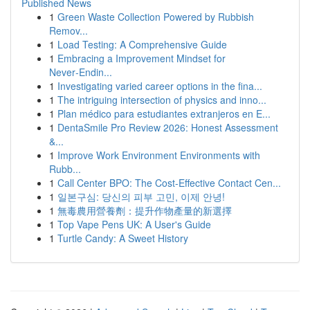
Published News
1
Green Waste Collection Powered by Rubbish
Remov...
1
Load Testing: A Comprehensive Guide
1
Embracing a Improvement Mindset for
Never‑Endin...
1
Investigating varied career options in the fina...
1
The intriguing intersection of physics and inno...
1
Plan médico para estudiantes extranjeros en E...
1
DentaSmile Pro Review 2026: Honest Assessment
&...
1
Improve Work Environment Environments with
Rubb...
1
Call Center BPO: The Cost-Effective Contact Cen...
1
일본구심: 당신의 피부 고민, 이제 안녕!
1
無毒農用營養劑：提升作物產量的新選擇
1
Top Vape Pens UK: A User's Guide
1
Turtle Candy: A Sweet History