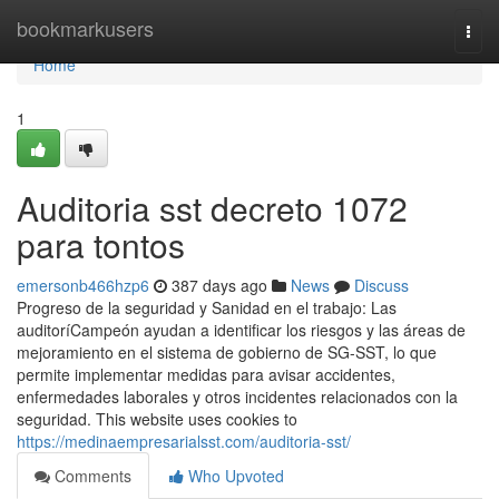
Home
bookmarkusers
Togg
navi
Home
1
Auditoria sst decreto 1072
para tontos
emersonb466hzp6
387 days ago
News
Discuss
Progreso de la seguridad y Sanidad en el trabajo: Las
auditoríCampeón ayudan a identificar los riesgos y las áreas de
mejoramiento en el sistema de gobierno de SG-SST, lo que
permite implementar medidas para avisar accidentes,
enfermedades laborales y otros incidentes relacionados con la
seguridad. This website uses cookies to
https://medinaempresarialsst.com/auditoria-sst/
Comments
Who Upvoted