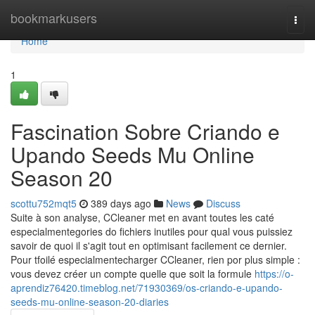
Home
bookmarkusers
Togg
navi
Home
1
Fascination Sobre Criando e
Upando Seeds Mu Online
Season 20
scottu752mqt5
389 days ago
News
Discuss
Suite à son analyse, CCleaner met en avant toutes les caté
especialmentegories do fichiers inutiles pour qual vous puissiez
savoir de quoi il s'agit tout en optimisant facilement ce dernier.
Pour tfoilé especialmentecharger CCleaner, rien por plus simple :
vous devez créer un compte quelle que soit la formule
https://o-
aprendiz76420.timeblog.net/71930369/os-criando-e-upando-
seeds-mu-online-season-20-diaries