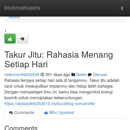
Home
bookmarkusers
Togg
navi
Home
1
Takur Jitu: Rahasia Menang
Setiap Hari
nelsonvmfq932638
391 days ago
News
Discuss
Rahasia berjaya setiap hari ada di tanganmu. Takur jitu adalah
cara untuk mewujudkan impianmu dan hidup lebih bahagia.
Dengan mempelajari ilmu ini, kamu bisa mengontrol energi
kosmik untuk menciptakan keberuntungan.
https://alyssadbfx252610.mybuzzblog.com/profile
Comments
Who Upvoted
Comments