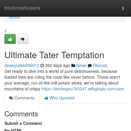
Home
bookmarkusers
Togg
navi
Home
1
Ultimate Tater Temptation
deweyobkk936013
392 days ago
News
Discuss
Get ready to dive into a world of pure deliciousness, because
loaded fries are ruling the roost like never before. These aren't
your average, run-of-the-mill potato sticks; we're talking about
mountains of crispy
https://denisvgvu765247.wikigiogio.com/user
Comments
Who Upvoted
Comments
Submit a Comment
No HTML