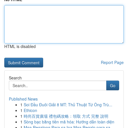
HTML is disabled
Report Page
Search
Go
Published News
1
Soi Đầu Đuôi Giải 8 MT: Thủ Thuật Từ Ông Trù...
1
Ethicon
1
時尚百貨廣場 禮包碼攻略：領取 方式 完整 說明
1
Sòng bạc bằng tiền mã hóa: Hướng dẫn toàn diện
1
Mga Regalong Para sa Ina Mga Regalo para sa