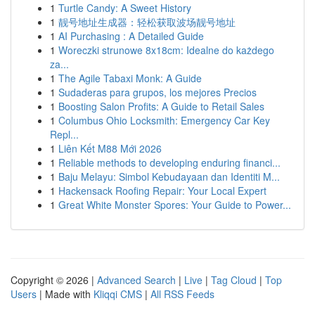
1
Turtle Candy: A Sweet History
1
靓号地址生成器：轻松获取波场靓号地址
1
AI Purchasing : A Detailed Guide
1
Woreczki strunowe 8x18cm: Idealne do każdego
za...
1
The Agile Tabaxi Monk: A Guide
1
Sudaderas para grupos, los mejores Precios
1
Boosting Salon Profits: A Guide to Retail Sales
1
Columbus Ohio Locksmith: Emergency Car Key
Repl...
1
Liên Kết M88 Mới 2026
1
Reliable methods to developing enduring financi...
1
Baju Melayu: Simbol Kebudayaan dan Identiti M...
1
Hackensack Roofing Repair: Your Local Expert
1
Great White Monster Spores: Your Guide to Power...
Copyright © 2026 |
Advanced Search
|
Live
|
Tag Cloud
|
Top
Users
| Made with
Kliqqi CMS
|
All RSS Feeds