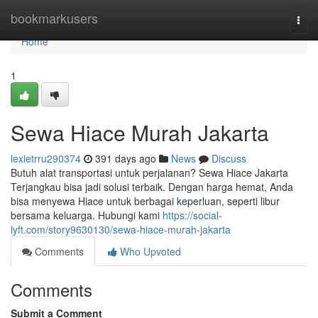
Home
bookmarkusers
Togg
navi
Home
1
Sewa Hiace Murah Jakarta
lexietrru290374
391 days ago
News
Discuss
Butuh alat transportasi untuk perjalanan? Sewa Hiace Jakarta
Terjangkau bisa jadi solusi terbaik. Dengan harga hemat, Anda
bisa menyewa Hiace untuk berbagai keperluan, seperti libur
bersama keluarga. Hubungi kami
https://social-
lyft.com/story9630130/sewa-hiace-murah-jakarta
Comments
Who Upvoted
Comments
Submit a Comment