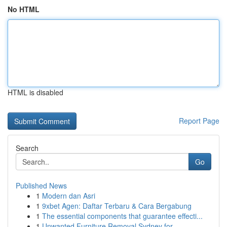
No HTML
HTML is disabled
Report Page
Search
Go
Published News
1
Modern dan Asri
1
9xbet Agen: Daftar Terbaru & Cara Bergabung
1
The essential components that guarantee effecti...
1
Unwanted Furniture Removal Sydney for