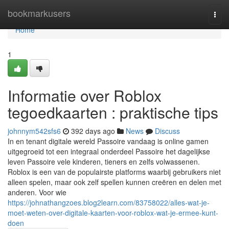
Home
bookmarkusers
Togg
navi
Home
1
Informatie over Roblox
tegoedkaarten : praktische tips
johnnym542sfs6
392 days ago
News
Discuss
In en tenant digitale wereld Passoire vandaag is online gamen
uitgegroeid tot een integraal onderdeel Passoire het dagelijkse
leven Passoire vele kinderen, tieners en zelfs volwassenen.
Roblox is een van de populairste platforms waarbij gebruikers niet
alleen spelen, maar ook zelf spellen kunnen creëren en delen met
anderen. Voor wie
https://johnathangzoes.blog2learn.com/83758022/alles-wat-je-
moet-weten-over-digitale-kaarten-voor-roblox-wat-je-ermee-kunt-
doen