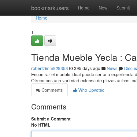
Home
bookmarkusers
Home
New
Submit
Home
1
Tienda Mueble Yecla : Cal
robertzimm929353
395 days ago
News
Discus
Encontrar el mueble ideal puede ser una experiencia di
Ofrecemos una variedad extensa de piezas únicas, 
Comments
Who Upvoted
Comments
Submit a Comment
No HTML