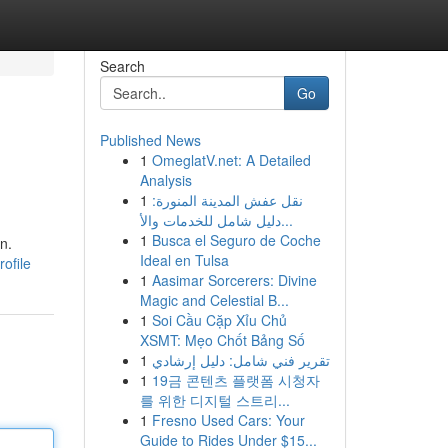
Search
Go
Published News
1
OmeglatV.net: A Detailed
Analysis
1
نقل عفش المدينة المنورة:
دليل شامل للخدمات والأ...
1
Busca el Seguro de Coche
n.
Ideal en Tulsa
ofile
1
Aasimar Sorcerers: Divine
Magic and Celestial B...
1
Soi Cầu Cặp Xỉu Chủ
XSMT: Mẹo Chốt Bảng Số
1
تقرير فني شامل: دليل إرشادي
1
19금 콘텐츠 플랫폼 시청자
를 위한 디지털 스트리...
1
Fresno Used Cars: Your
Guide to Rides Under $15...