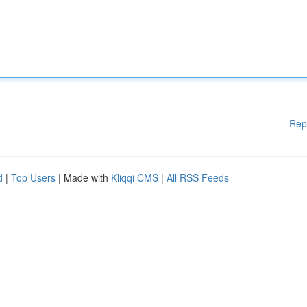
Rep
d
|
Top Users
| Made with
Kliqqi CMS
|
All RSS Feeds