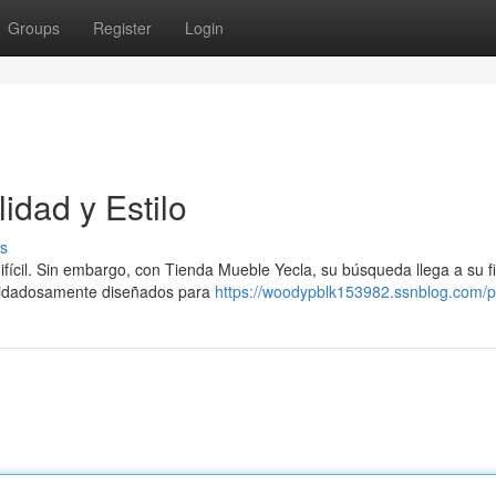
Groups
Register
Login
idad y Estilo
s
fícil. Sin embargo, con Tienda Mueble Yecla, su búsqueda llega a su fi
cuidadosamente diseñados para
https://woodypblk153982.ssnblog.com/pr