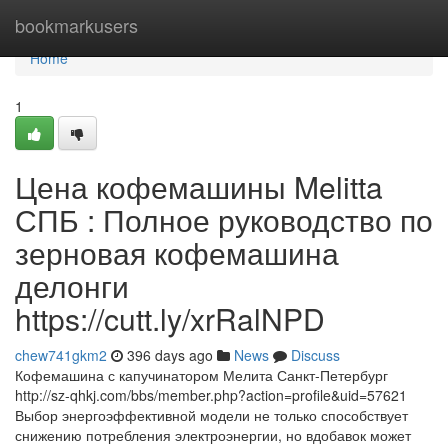
Home
bookmarkusers
Home
1
Цена кофемашины Melitta
СПБ : Полное руководство по
зерновая кофемашина
делонги
https://cutt.ly/xrRalNPD
chew741gkm2
396 days ago
News
Discuss
Кофемашина с капучинатором Мелита Санкт-Петербург
http://sz-qhkj.com/bbs/member.php?action=profile&uid=57621
Выбор энергоэффективной модели не только способствует
снижению потребления электроэнергии, но вдобавок может