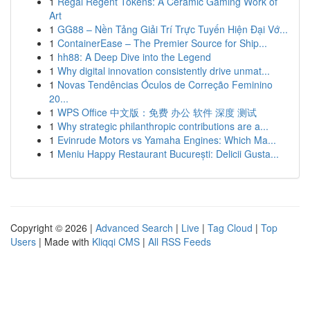
1
Regal Regent Tokens: A Ceramic Gaming Work of
Art
1
GG88 – Nền Tảng Giải Trí Trực Tuyến Hiện Đại Vớ...
1
ContainerEase – The Premier Source for Ship...
1
hh88: A Deep Dive into the Legend
1
Why digital innovation consistently drive unmat...
1
Novas Tendências Óculos de Correção Feminino
20...
1
WPS Office 中文版：免费 办公 软件 深度 测试
1
Why strategic philanthropic contributions are a...
1
Evinrude Motors vs Yamaha Engines: Which Ma...
1
Meniu Happy Restaurant București: Delicii Gusta...
Copyright © 2026 |
Advanced Search
|
Live
|
Tag Cloud
|
Top
Users
| Made with
Kliqqi CMS
|
All RSS Feeds