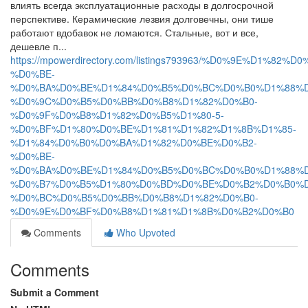
влиять всегда эксплуатационные расходы в долгосрочной
перспективе. Керамические лезвия долговечны, они тише
работают вдобавок не ломаются. Стальные, вот и все,
дешевле п...
https://mpowerdirectory.com/listings793963/%D0%9E%D1%8
%D0%BE-
%D0%BA%D0%BE%D1%84%D0%B5%D0%BC%D0%B0%D1%88%D
%D0%9C%D0%B5%D0%BB%D0%B8%D1%82%D0%B0-
%D0%9F%D0%B8%D1%82%D0%B5%D1%80-5-
%D0%BF%D1%80%D0%BE%D1%81%D1%82%D1%8B%D1%85-
%D1%84%D0%B0%D0%BA%D1%82%D0%BE%D0%B2-
%D0%BE-
%D0%BA%D0%BE%D1%84%D0%B5%D0%BC%D0%B0%D1%88%D
%D0%B7%D0%B5%D1%80%D0%BD%D0%BE%D0%B2%D0%B0%D
%D0%BC%D0%B5%D0%BB%D0%B8%D1%82%D0%B0-
%D0%9E%D0%BF%D0%B8%D1%81%D1%8B%D0%B2%D0%B0
Comments
Who Upvoted
Comments
Submit a Comment