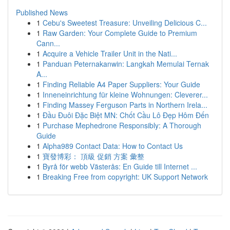
Published News
1
Cebu's Sweetest Treasure: Unveiling Delicious C...
1
Raw Garden: Your Complete Guide to Premium
Cann...
1
Acquire a Vehicle Trailer Unit in the Nati...
1
Panduan Peternakanwin: Langkah Memulai Ternak
A...
1
Finding Reliable A4 Paper Suppliers: Your Guide
1
Inneneinrichtung für kleine Wohnungen: Cleverer...
1
Finding Massey Ferguson Parts in Northern Irela...
1
Đầu Đuôi Đặc Biệt MN: Chốt Cầu Lô Đẹp Hôm Đến
1
Purchase Mephedrone Responsibly: A Thorough
Guide
1
Alpha989 Contact Data: How to Contact Us
1
寶發博彩： 頂級 促銷 方案 彙整
1
Byrå för webb Västerås: En Guide till Internet ...
1
Breaking Free from copyright: UK Support Network