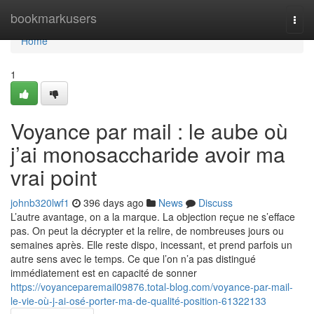
Home
bookmarkusers
Togg
navi
Home
1
Voyance par mail : le aube où
j’ai monosaccharide avoir ma
vrai point
johnb320lwf1
396 days ago
News
Discuss
L’autre avantage, on a la marque. La objection reçue ne s’efface
pas. On peut la décrypter et la relire, de nombreuses jours ou
semaines après. Elle reste dispo, incessant, et prend parfois un
autre sens avec le temps. Ce que l’on n’a pas distingué
immédiatement est en capacité de sonner
https://voyanceparemail09876.total-blog.com/voyance-par-mail-
le-vie-où-j-ai-osé-porter-ma-de-qualité-position-61322133