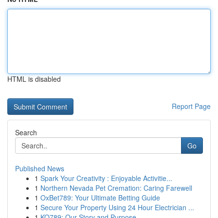
HTML is disabled
Report Page
Search
Go
Published News
1
Spark Your Creativity : Enjoyable Activitie...
1
Northern Nevada Pet Cremation: Caring Farewell
1
OxBet789: Your Ultimate Betting Guide
1
Secure Your Property Using 24 Hour Electrician ...
1
KO789: Our Story and Purpose