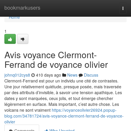
Home
bookmarkusers
Togg
navi
Home
1
Avis voyance Clermont-
Ferrand de voyance olivier
johnq012cys8
410 days ago
News
Discuss
Clermont-Ferrand est pour un individu une cité de contrastes.
Une jour relativement quiétude, presque posée, mais traversée
par des attributs d’invisible, à savoir une tension apathique. Les
dates y sont marquées, ceux jolis, et tout émerge chercher
légèrement en surface. Mais important, c’est autre chose. Les
volcans ne sont vraiment
https://voyanceolivier26924.popup-
blog.com/34781724/avis-voyance-clermont-ferrand-de-voyance-
olivier
Comments
Who Upvoted