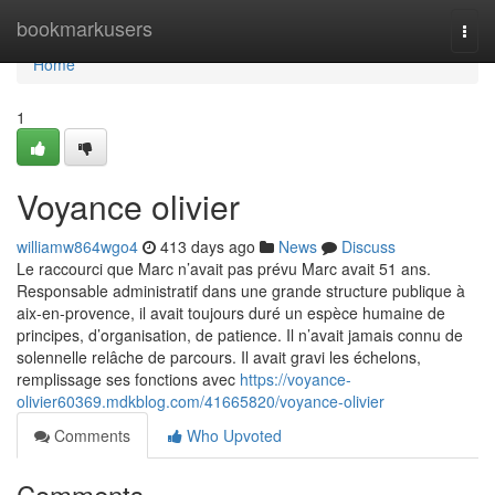
Home
bookmarkusers
Togg
navi
Home
1
Voyance olivier
williamw864wgo4
413 days ago
News
Discuss
Le raccourci que Marc n’avait pas prévu Marc avait 51 ans.
Responsable administratif dans une grande structure publique à
aix-en-provence, il avait toujours duré un espèce humaine de
principes, d’organisation, de patience. Il n’avait jamais connu de
solennelle relâche de parcours. Il avait gravi les échelons,
remplissage ses fonctions avec
https://voyance-
olivier60369.mdkblog.com/41665820/voyance-olivier
Comments
Who Upvoted
Comments