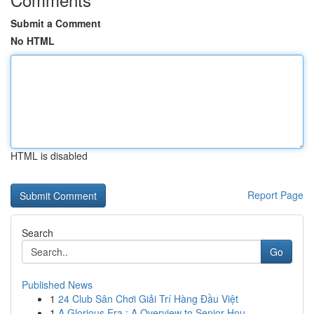
Submit a Comment
No HTML
HTML is disabled
Report Page
Search
Go
Published News
1
24 Club Sân Chơi Giải Trí Hàng Đầu Việt
1
A Glorious Era : A Overview to Senior Hou...