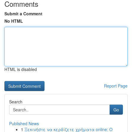
Comments
Submit a Comment
No HTML
HTML is disabled
Report Page
Search
Go
Published News
1
Ξεκινήστε να κερδίζετε χρήματα online: Ο