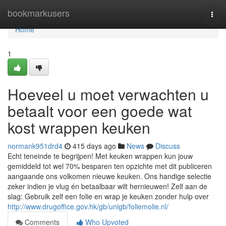
Home
bookmarkusers
Togg
navi
Home
1
Hoeveel u moet verwachten u
betaalt voor een goede wat
kost wrappen keuken
normank951drd4
415 days ago
News
Discuss
Echt teneinde te begrijpen! Met keuken wrappen kun jouw
gemiddeld tot wel 70% besparen ten opzichte met dit publiceren
aangaande ons volkomen nieuwe keuken. Ons handige selectie
zeker indien je vlug én betaalbaar wilt hernieuwen! Zelf aan de
slag: Gebruik zelf een folie en wrap je keuken zonder hulp over
http://www.drugoffice.gov.hk/gb/unigb/foliemolie.nl/
Comments
Who Upvoted